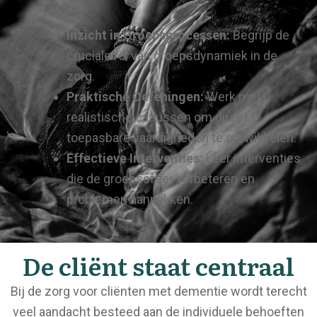
Inzicht in Groepsprocessen:
Begrijp de
cruciale rol van groepsdynamiek in de
zorg.
Praktische Oefeningen:
Werk met
realistische casussen om direct
toepasbare vaardigheden te ontwikkelen.
Effectieve Interventies:
Leer interventies
die de groepssfeer verbeteren en
problemen aanpakken.
De cliënt staat centraal
Bij de zorg voor cliënten met dementie wordt terecht
veel aandacht besteed aan de individuele behoeften